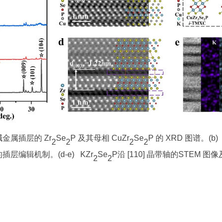
金属插层的 Zr
Se
P 及其母相 CuZr
Se
P 的 XRD 图谱。(b) 
2
2
2
2
的插层编辑机制。(d-e) KZr
Se
P沿 [110] 晶带轴的STEM 
2
2