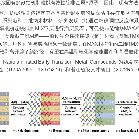
导致固有的刻蚀机制难以有效蚀除非金属A原子，因此，现有方法尚
，MAX相晶体结构中不同共价键亚层的反应活性存在显著差异。
列新型二维纳米材料。研究发现 (1) 通过精确调控反应体
件下对氧化价态较低的M-X亚层进行插层反应，可促使非范德华MA
类新型二维材料——前过渡金属硫属碳（氮）化物（简称TMX
Se等。理论计算与实验结果一致证实，在MAX相衍生的二维TM
维剥离开辟了新路径，有望在高温型电化学储能器件和高温催化
se for Nanolaminated Early Transition Metal Compou
科学基金（U23A2093、12375279）和浙江省级人才项目（2022