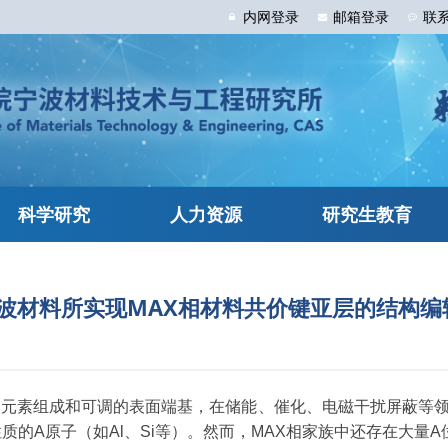
内网
登录
邮箱
登录
联
科学研究
人力资源
研究生教育
波材料所实现MAX相材料共价键亚层的结构
富的元素组成和可调的表面端基，在储能、催化、电磁干扰屏蔽等
质的A原子（如Al、Si等）。然而，MAX相家族中还存在大量