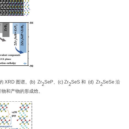
 的 XRD 图谱。(b) Zr
SeP、(c) Zr
SeS 和 (d) Zr
SeSe 沿
2
2
2
应物和产物的形成焓。