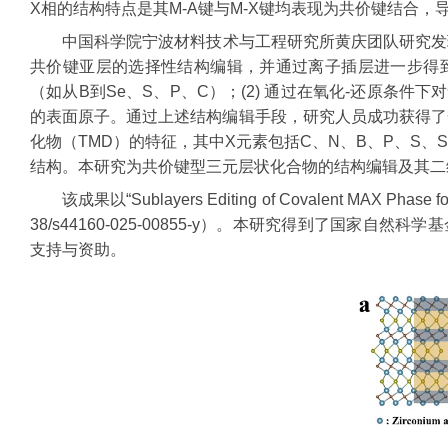
X相的结构特点是其M-A键与M-X键均表现为共价键结合，
中国科学院宁波材料技术与工程研究所黄庆团队研究发现
共价键亚层的选择性结构编辑，并通过离子插层进一步得到系
（如从B到Se、S、P、C）；(2) 通过在氧化-还原条
的表面原子。通过上述结构编辑手段，研究人员成功获得了一
化物（TMD）的特征，其中X元素包括C、N、B、P、S、
结构。本研究为共价键型三元层状化合物的结构编辑及其二
该成果以“Sublayers Editing of Covalent MAX Pha
38/s44160-025-00855-y）。本研究得到了国家自然
支持与资助。