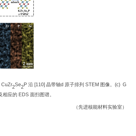
CuZr
Se
P 沿 [110] 晶带轴d 原子排列 STEM 图像。(c) G
2
2
图像及相应的 EDS 面扫图谱。
（先进核能材料实验室）