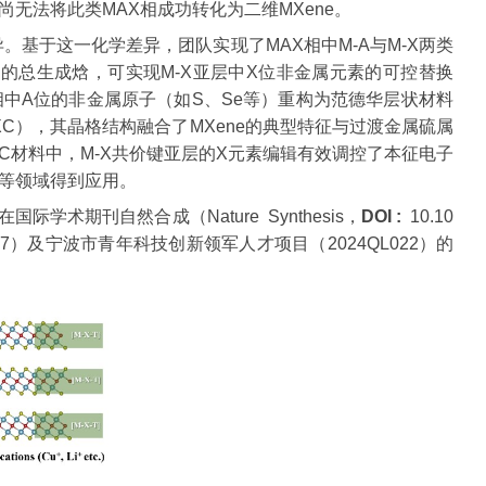
无法将此类MAX相成功转化为二维MXene。
基于这一化学差异，团队实现了MAX相中M-A与M-X两类
系的总生成焓，可实现M-X亚层中X位非金属元素的可控替换
X相中A位的非金属原子（如S、Se等）重构为范德华层状材料
C），其晶格结构融合了MXene的典型特征与过渡金属硫属
XC材料中，M-X共价键亚层的X元素编辑有效调控了本征电子
等领域得到应用。
nds”为题发表在国际学术期刊自然合成（Nature Synthesis，
DOI :
10.10
R5107）及宁波市青年科技创新领军人才项目（2024QL022）的