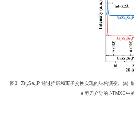
图3. Zr
Se
P 通过插层和离子交换实现的结构演变。(a) 碱
2
2
a 剪刀介导的
i
-TMXC中