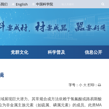
系
我们
中国科学院
English
党群文化
科学普及
信息公开
编辑
字号：
小
大
打印：
领域展现巨大潜力。其常规合成方法依赖于氢氟酸或路易斯酸
A位为非金属主族元素（如硫属、磷属元素）的成员。此类MA