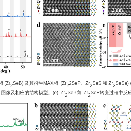
(Zr
SeB) 及其衍生MAX相 (Zr
2SeP、Zr
SeS 和 Zr
SeSe)
2
2
2
2
EM 图像及相应的结构模型。(e) Zr
SeB向 Zr
SeP转变过程中反
2
2