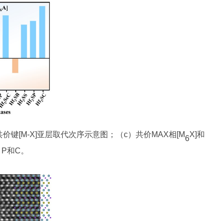
价键[M-X]亚层取代次序示意图；（c）共价MAX相[M
X]和
6
、P和C。