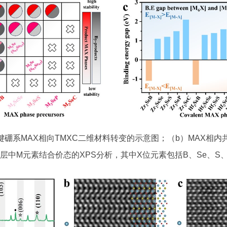
键硼系MAX相向TMXC二维材料转变的示意图；（b）MAX相内共
亚层中M元素结合价态的XPS分析，其中X位元素包括B、Se、S