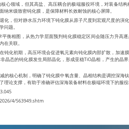
的核心领域，但其高盐、高压耦合的极端服役环境，对装备结构
面纳米级致密钝化膜，是保障材料长效耐蚀的核心屏障。
退化，但对静水压力环境下钝化膜从原子尺度到宏观尺度的演
学问题。
学平衡相图，从热力学层面预判钝化膜稳定区间会随压力升高
内在关联。
在钝化初期，高压环境会促进氧元素向钝化膜内部扩散，加速
非晶态的钝化膜发生局部晶化，形成亚稳TiO晶相，产生的晶
能衰减的核心机制，明确了钝化膜中氧含量、晶相结构是调控深海
了理论支撑，有助于准确评估深海装备材料在极端环境下的服役
3.045
026/4/563949.shtm