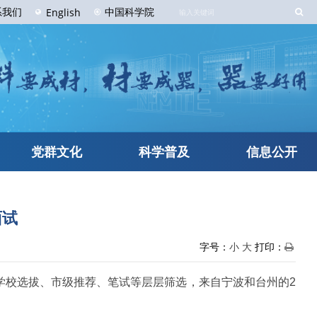
系
我们
中国科学院
English
党群文化
科学普及
信息公开
面试
字号：
小
大
打印：
经前期学校选拔、市级推荐、笔试等层层筛选，来自宁波和台州的2