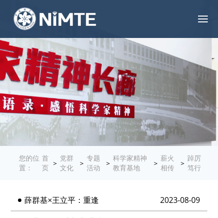
您的位
首
党群
专题
科学家精神
薪火
踔厉
>
>
>
>
>
置：
页
文化
活动
教育基地
相传
笃行
薛群基×王立平：重逢
2023-08-09