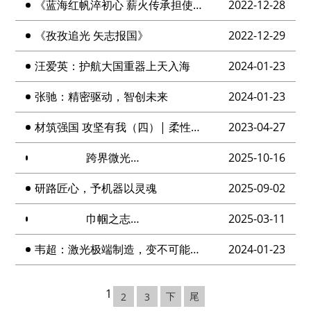
《蓝海红帆淬初心 薪火传承担使命》
2022-12-28
《孜孜追光 矢志报国》
2022-12-29
汪爱英：护航大国重器上天入海
2024-01-23
张驰：精密驱动，智创未来
2024-01-23
材筑强国 攻坚有我（四）| 柔性磁电功能材料与器件项目攻关突击队：锁定需求 刚柔并济 使命必达
2023-04-27
跨界微光：生物医药材料的科研星火
2025-10-16
研路匠心，予机器以灵魂
2025-09-02
巾帼之志点亮未来
2025-03-11
韦超：激光极端制造，变不可能为可能
2024-01-23
1
下
尾
2
3